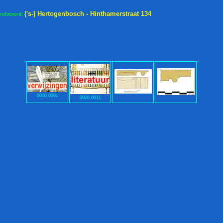
('s-) Hertogenbosch - Hinthamerstraat 134
trefwoord:
0000.0001
0000.0011