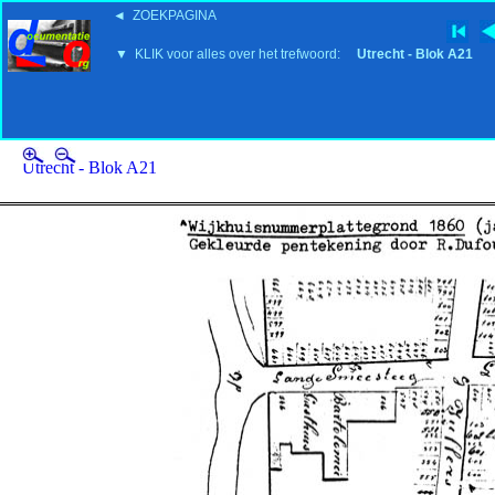
◄ ZOEKPAGINA
'15:19 19-2-2008
▼ KLIK voor alles over het trefwoord:
Utrecht - Blok A21
Utrecht - Blok A21