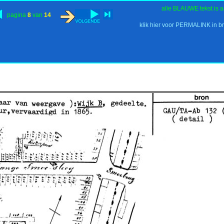
alle BLAUWE tekst is a
pagina
8
van
14
klik hier voor PERMALINK in b