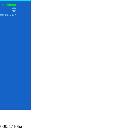
anklikbaar
©
rowserbalk