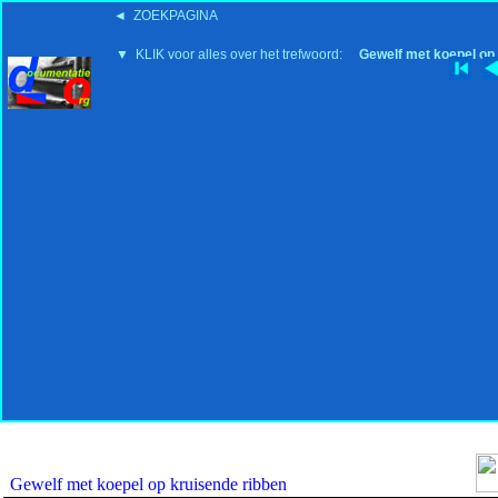
◄ ZOEKPAGINA
'15:19 19-2-2008
▼ KLIK voor alles over het trefwoord:
Gewelf met koepel op