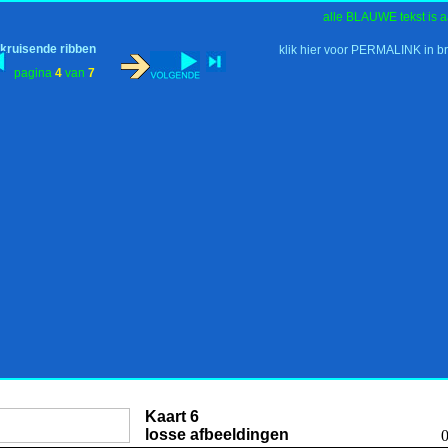
alle BLAUWE tekst is a
 kruisende ribben
klik hier voor PERMALINK in b
pagina
4
van
7