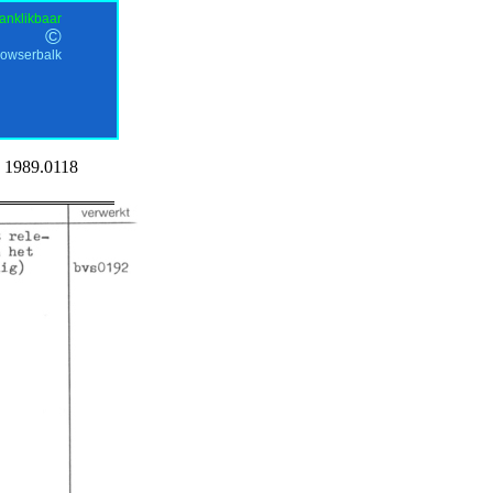
anklikbaar
©
rowserbalk
1989.0118