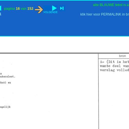
alle BLAUWE tekst is a
pagina
16
van
152
1
klik hier voor PERMALINK in b