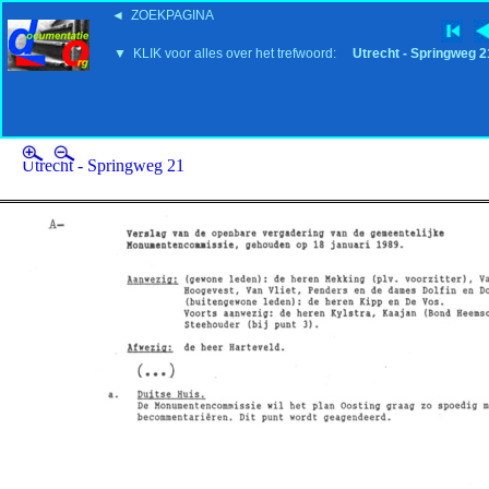
◄ ZOEKPAGINA
'15:19 19-2-2008
▼ KLIK voor alles over het trefwoord:
Utrecht - Springweg 2
Utrecht - Springweg 21